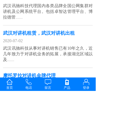
武汉讯驰科技代理国内各类品牌全国公网集群对
讲机及公网系统平台。包括卓智达管理平台、博
拉德管......
武汉对讲机租赁，武汉对讲机出租
2020-07-02
武汉讯驰科技从事对讲机销售已有10年之久，近
几年致力于对讲机业务的拓展，承接湖北区域以
及......
摩托罗拉对讲机金牌代理
2016-01-06
首页
电话
留言
产品
登录
摩托罗拉（MOTOTRB0）公司于2016年、2017
年、2018年、2019年连续几年授......
1
上一页
下一页
共 13 条 共 3 页