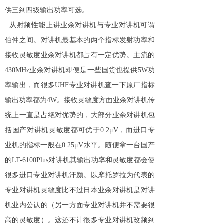
供三到四级输出功率可选。
从射频性能上讲业余
对讲机
与专业对讲机可谓
伯仲之间。对讲机最基本的两个指标发射功率和
接收灵敏度业余对讲机都占有一定优势。主流的
430MHz业余对讲机即便是一些国货也提供5W功
率输出，而很多UHF专业对讲机查一下原厂指标
输出功率都为4W。接收灵敏度方面业余对讲机传
统上一直是占绝对优势的，大部分业余对讲机包
括国产对讲机灵敏度都可优于0.2μV，而进口专
业机的指标一般在0.25μV水平。随便拿一台国产
的LT-6100Plus对讲机其输出功率和灵敏度都会使
很多进口专业对讲机汗颜。以摩托罗拉为代表的
专业对讲机灵敏度比不过日本业余对讲机是对讲
机业内公认的（另一方面专业对讲机并不需要很
高的灵敏度）。这还不计很多专业对讲机改频到