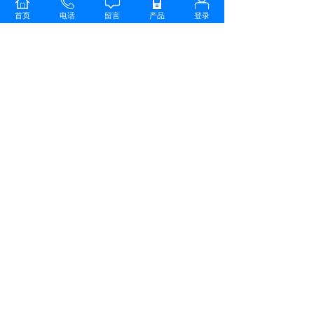
首页
电话
留言
产品
登录
国多项军用标准，在抗冲击、防尘、防水方面都
有很大的提升。一些专业对讲机高音量输出确实
厉害不过业余对讲机输出音量也有很大的提升，
过去TH-42AT和TH-48A那样音量偏小的问题早已
彻底改观，现代业余机型除了一些超小型机外在
马路上要听清通话内容绝对没有问题。耐用性方
面目前专业对讲机只有价格昂贵的高端产品才不
惜工本，更多的中低档专业对讲机耐用性和做工
用料方面已经很一般了。经过实践证明2000年以
后的日本进口业余电台机型耐用性很好，很多机
龄超过8年的对讲机依然性能不减当年。国产的
业余机早期产品虽然三年后故障率较高但新近出
品的产品在制造工艺上有很大的改进，话说回来
三百多元的国产机你还指望用上他十年不更新？
另外大部分专业机使用的天线接口与业余机有