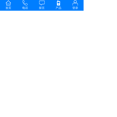
系统组成为了提高地铁工作人员的工作效率，满
首页
电话
留言
产品
登录
足地铁工作人员的日常应急指挥通信，提高用户
执法速度、保障地铁治安和谐稳定，讯驰科技根
据地铁量身定制摩托罗拉XIR P8668I数字集群对
讲机：摩托罗拉XIR P8668I基于DMR数字标准打
造，拥有出众设计出色性能，实时卫星定位方便
数字追踪，400小时长时录音，多重报警模式等
众多特点，既是保证工作安全，提升工作效率的
通讯利器，也是政府机构、建筑工程、林业、铁
路等行业用户寻求优质数字通信解决方案的智慧
之选。
分享到:
上一篇：
武汉东湖有轨电车集群通信工程
下一篇：
上汽通用集团武汉分公司无线通信......