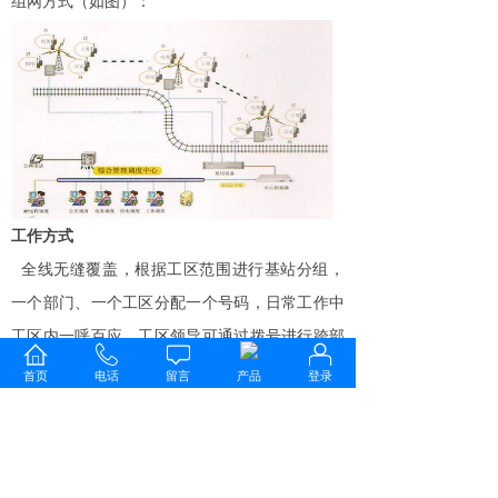
组网方式（如图）：
工作方式
全线无缝覆盖，根据工区范围进行基站分组，
一个部门、一个工区分配一个号码，日常工作中
工区内一呼百应、工区领导可通过拨号进行跨部
门、跨工区或跨市呼叫。局
/
段领导通过手机或座
首页
电话
留言
产品
登录
机呼叫铁路沿线的任一工区；紧急情况下可对全
线、全段进行统一指挥调度。所有通话设置录
音，系统彻底解决铁路沿线施工安全防护信号覆